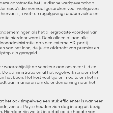
deze constructie het juridische werkgeverschap
er risico’s die normaal gesproken voor werkgevers
 hiervan zijn wet- en regelgeving rondom ziekte en
 ondernemingen als het allergrootste voordeel van
tratie hierdoor wordt. Denk alleen al aan alle
 loonadministratie aan een externe HR-partij
gen van het loon, de juiste afdracht van premies en
iptop zijn geregeld.
er waarschijnlijk de voorkeur aan om meer tijd en
. De administratie en al het regelwerk rondom het
n het been. Het kost veel tijd en moeite om het in
 besteedt aan manieren om de onderneming naar het
at het ook simpelweg een stuk efficiënter is wanneer
bedrijven als Payse houden zich dag in dag uit bezig
n. Hierdoor zijn we tot in detail op de hoogte van