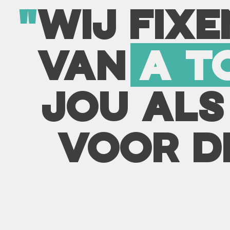
"
WIJ FIXE
VAN
A TO
JOU ALS
VOOR D