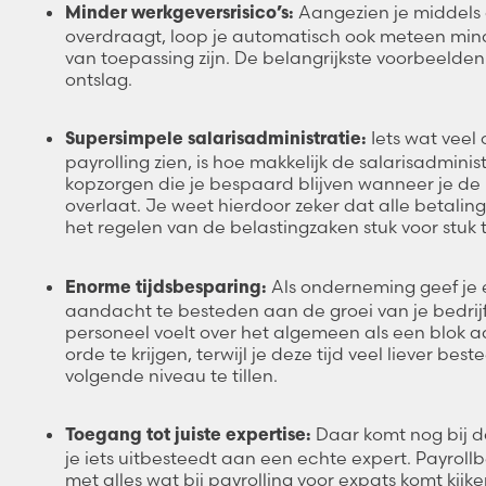
Aangezien je middels 
Minder werkgeversrisico’s:
overdraagt, loop je automatisch ook meteen mind
van toepassing zijn. De belangrijkste voorbeelden
ontslag.
Iets wat veel
Supersimpele salarisadministratie:
payrolling zien, is hoe makkelijk de salarisadminis
kopzorgen die je bespaard blijven wanneer je de
overlaat. Je weet hierdoor zeker dat alle betalin
het regelen van de belastingzaken stuk voor stuk t
Als onderneming geef je 
Enorme tijdsbesparing:
aandacht te besteden aan de groei van je bedrijf
personeel voelt over het algemeen als een blok aa
orde te krijgen, terwijl je deze tijd veel liever
volgende niveau te tillen.
Daar komt nog bij d
Toegang tot juiste expertise:
je iets uitbesteedt aan een echte expert. Payroll
met alles wat bij payrolling voor expats komt kijke