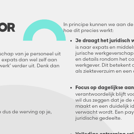
OR
In principe kunnen we aan de
hoe dit precies werkt:
Je draagt het juridisch
is naar expats en middels
jurische werkgeverschap 
schap van je personeel uit
en details rondom het con
e expats dan wel zelf aan
werkgever. Dit betekent 
werk’ verder uit. Denk dan
als ziekteverzuim en een
Focus op dagelijkse aan
verantwoordelijk blijft v
wil dus zeggen dat je de
maakt en een duidelijk i
 dus de werving op je,
verwacht wordt. Een payr
juridische gedeelte.