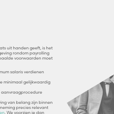
ts uit handen geeft, is het
tgeving rondom payrolling
 bepaalde voorwaarden moet
mum salaris verdienen
e minimaal gelijkwaardig
en aanvraagprocedure
ving van belang zijn binnen
neming precies relevant
men
. We voorzien je dan