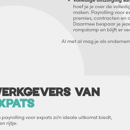
Volledige ontzorging sal
hoef je je over de volled
maken. Payrolling voor ex
premies, contracten en 
Daarmee bespaar je jeze
rompslomp en blijft er ve
Al met al mag je als ondernem
ERKGEVERS VAN
XPATS
ayrolling voor expats zo’n ideale uitkomst biedt,
n rijtje: