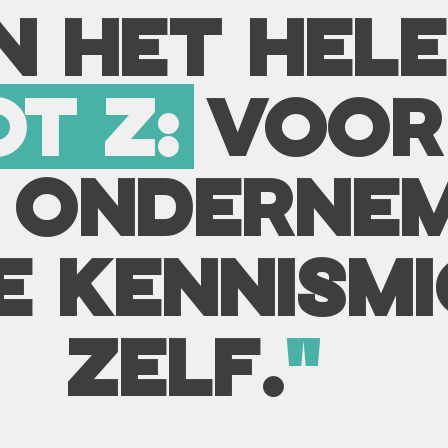
N HET HEL
T Z:
VOOR
 ONDERNEM
E KENNISM
ZELF.
"