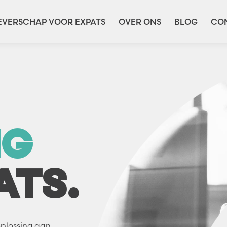
VERSCHAP VOOR EXPATS
OVER ONS
BLOG
CO
NG
ATS.
oplossing aan