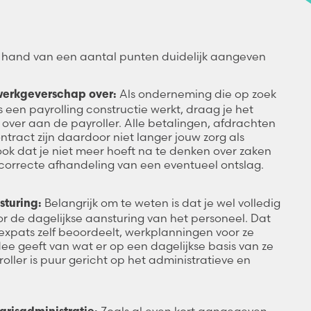
 hand van een aantal punten duidelijk aangeven
Als onderneming die op zoek
 werkgeverschap over:
 een payrolling constructie werkt, draag je het
over aan de payroller. Alle betalingen, afdrachten
tract zijn daardoor niet langer jouw zorg als
ook dat je niet meer hoeft na te denken over zaken
 correcte afhandeling van een eventueel ontslag.
Belangrijk om te weten is dat je wel volledig
sturing:
oor de dagelijkse aansturing van het personeel. Dat
 expats zelf beoordeelt, werkplanningen voor ze
dee geeft van wat er op een dagelijkse basis van ze
oller is puur gericht op het administratieve en
Zoals al even kort aangegeven,