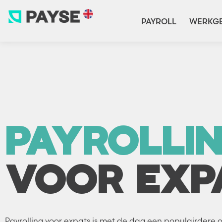
PAYROLL
WERKGE
PAYROLLI
VOOR EXP
Payrolling voor expats is met de dag een populairdere 