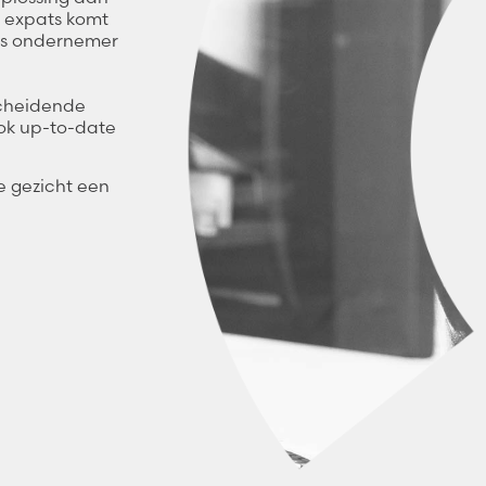
n expats komt
als ondernemer
scheidende
ook up-to-date
te gezicht een